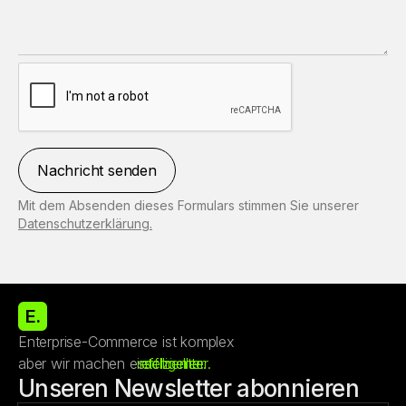
Mit dem Absenden dieses Formulars stimmen Sie unserer
Datenschutzerklärung.
E.
Enterprise-Commerce ist komplex
aber wir machen es
intelligenter.
effizienter.
schneller.
Unseren Newsletter abonnieren