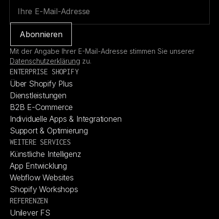
Mit der Angabe Ihrer E-Mail-Adresse stimmen Sie unserer
Datenschutzerklärung
zu.
ENTERPRISE SHOPIFY
Über Shopify Plus
Über Shopify Plus
Dienstleistungen
Dienstleistungen
B2B E-Commerce
B2B E-Commerce
Individuelle Apps & Integrationen
Individuelle Apps & Integrationen
Support & Optimierung
Support & Optimierung
WEITERE SERVICES
Künstliche Intelligenz
Künstliche Intelligenz
App Entwicklung
App Entwicklung
Webflow Websites
Webflow Websites
Shopify Workshops
Shopify Workshops
REFERENZEN
Unilever FS